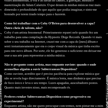
vozes assombrosas; a voz e as ideias do Daniel; a gravação, mistura e
masterização do Adam Calaitzis. O que deram às minhas músicas traz mais
dimensão e profundidade do que aquilo que podia imaginar, e sinto-me
honrado por terem tirado tempo para o fazerem.
Como foi trabalhar com o Coby O’Brien para desenvolver a capa?
Outro cheio de talento, não?
Coby é um artista fenomenal. Primeiramente reparei nele quando fez um
trabalho para uma compilação da Hypnotic Dirge Records. Quando vi mais
sobre o seu trabalho na Internet, cruzei-me com a capa do [meu] álbum e
senti instantaneamente que era o corpo visual da música que tinha escrito
para este novo álbum. Por sorte, ele foi generoso o suficiente em deixar-me
usar a sua arte para representar a minha música.
Não te pergunto como artista, mas enquanto ouvinte: quando e onde
aconselhas alguém a ouvir Subterranean Disposition?
Como ouvinte, acredito que é preciso paciência para explorar música que
não se revela logo directamente. É música lenta, mas dinâmica que precisa
de foco único e leva o seu tempo. Luzes apagadas, auscultadores postos.
Quanto mais investes nisso, mais recompensado és.
Preferes rotular Subterranean Disposition como progressivo ou
experimental?
Enquanto artista, não me quero preocupar com termos, nem pintar-me a mim