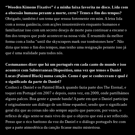
“Wooden Kimono Fixative” é a minha faixa favorita no disco. Lida com
a obsessão humana perante a morte, certo? Temes o fim dos tempos?
Obrigado, também é um tema que ressoa fortemente em mim. A letra lida
com a nossa ganância, com acções insustentáveis enquanto humanos e
familiarizar isso com um secreto desejo de morte para continuar a encarar o
fim dos tempos que pode acontecer na nossa vida. É resumido da melhor
forma com a linha “until the skyscrapers mark our tombstones here”. Não
diria que temo o fim dos tempos, mas tenho uma resignação perante isso já
que é uma realidade para todos nós.
Costumamos dizer que há um português em cada canto do mundo e isso
acontece com Subterranean Disposition, uma vez que temos o Daniel
Lucas (Painted Black) numa canção. Como é que se conheceram e qual é
o significado da parte do Daniel?
Conheci o Daniel e os Painted Black quando fazia parte dos The Eternal, e
toquei em Portugal em 2007 e depois, outra vez, em 2009, onde partilhámos
alguns palcos. Boa gente e grande banda! A parte em que o Daniel participa
é originalmente um diálogo de um filme espanhol, sendo que o significado
geral diz que as coisas não são sempre aquilo que parecem; por vezes, o
reflexo de algo sente-se mais vivo do que o objecto que está a ser reflectido.
Penso que o rico barítono da voz do Daniel e o diálogo português fez com
que a parte atmosférica da canção ficasse muito misteriosa.