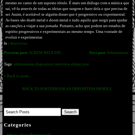
mesmo no canto de um suposto rótulo. É mais um diálogo com a música que
sai, vê-la através de todas as ideias que surgem e fazer dela o que precisa de
ser. Assim, é aceitável se alguém disser que é progressivo ou experimental.
As bases são death metal e doom metal e tudo aquilo que surgir para ajudar
as canções a viajar a sua jornada. Portanto, acho que podem ser estados de
espírito progressivos e experimentais ao mesmo tempo. Uma vontade de
evoluir e experimentar.
In :
Interviews
Previous post:
ALBUM RELEASE:...
Next post:
Subterranean...
Tags:
subterranean disposition interview ultraje zine
« Back to posts
BACK TO SUBTERRANEAN DISPOSITION PROFILE
Categories
Album / Song Premieres (2)