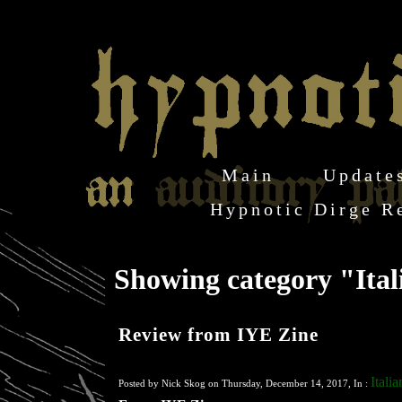
Main
Update
Hypnotic Dirge R
Showing category "Ita
Review from IYE Zine
Italia
Posted by Nick Skog on Thursday, December 14, 2017, In :