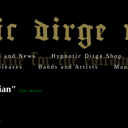
s and News
Hypnotic Dirge Shop
eleases
Bands and Artists
Man
lian"
(Show all posts)
n