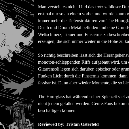
Man versteht es nicht. Und das trotz zahlloser Du
erstmal nur so an einem vorbei und wurde kaum
immer mehr die Tiefenstrukturen von The Hourgla
Death und Doom Metal befinden und eine Grundst
Weltschmerz, Trauer und Finsternis zu beschreib
erzeugen, die sich immer weiter in die Höhe zu ka
So richtig beschreiben lässt sich die Herangehensw
monoton-schleppenden Riffs aufgebaut wird, um d
Gitarrensoli legen sich darüber, epischer oder g
Funken Licht durch die Finsternis kommen, dann a
fassbar ist. Dann aber wieder Momente, die so bl
The Hourglass hat während seiner Spielzeit viel z
nicht jedem gefallen werden. Genre-Fans bekomme
beschäftigen können.
Reviewed by: Tristan Osterfeld