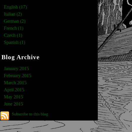
English (17)
Italian (2)
German (2)
French (1)
Czech (1)
Spanish (1)
Blog Archive
January 2015
February 2015
March 2015
April 2015
May 2015
June 2015
Subscribe to this blog