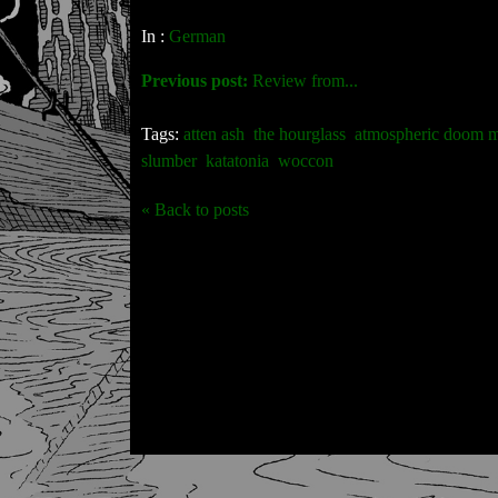
In :
German
Previous post:
Review from...
Tags:
atten ash
the hourglass
atmospheric doom m
slumber
katatonia
woccon
« Back to posts