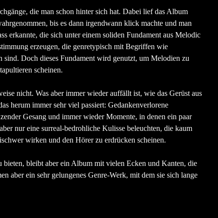
rchgänge, die man schon hinter sich hat. Dabei lief das Album
 wahrgenommen, bis es dann irgendwann klick machte und man
ss erkannte, die sich unter einem soliden Fundament aus Melodic
immung erzeugen, die genretypisch mit Begriffen wie
en sind. Doch dieses Fundament wird genutzt, um Melodien zu
tapultieren scheinen.
eise nicht. Was aber immer wieder auffällt ist, wie das Gerüst aus
as herum immer sehr viel passiert: Gedankenverlorene
runzender Gesang und immer wieder Momente, in denen ein paar
ber nur eine surreal-bedrohliche Kulisse beleuchten, die kaum
eischwer wirken und den Hörer zu erdrücken scheinen.
u bieten, bleibt aber ein Album mit vielen Ecken und Kanten, die
n aber ein sehr gelungenes Genre-Werk, mit dem sie sich lange