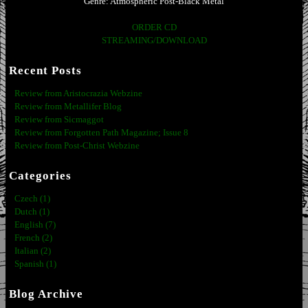
Genre: Atmospheric Post-Black Metal
ORDER CD
STREAMING/DOWNLOAD
Recent Posts
Review from Aristocrazia Webzine
Review from Metallifer Blog
Review from Sicmaggot
Review from Forgotten Path Magazine; Issue 8
Review from Post-Christ Webzine
Categories
Czech (1)
Dutch (1)
English (7)
French (2)
Italian (2)
Spanish (1)
Blog Archive