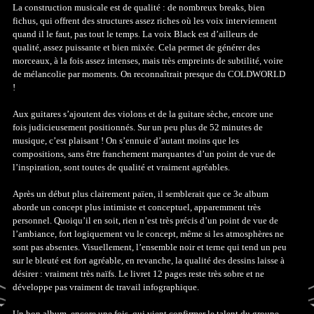
La construction musicale est de qualité : de nombreux breaks, bien
fichus, qui offrent des structures assez riches où les voix interviennent
quand il le faut, pas tout le temps. La voix Black est d’ailleurs de
qualité, assez puissante et bien mixée. Cela permet de générer des
morceaux, à la fois assez intenses, mais très empreints de subtilité, voire
de mélancolie par moments. On reconnaîtrait presque du COLDWORLD
!
Aux guitares s’ajoutent des violons et de la guitare sèche, encore une
fois judicieusement positionnés. Sur un peu plus de 52 minutes de
musique, c’est plaisant ! On s’ennuie d’autant moins que les
compositions, sans être franchement marquantes d’un point de vue de
l’inspiration, sont toutes de qualité et vraiment agréables.
Après un début plus clairement païen, il semblerait que ce 3e album
aborde un concept plus intimiste et conceptuel, apparemment très
personnel. Quoiqu’il en soit, rien n’est très précis d’un point de vue de
l’ambiance, fort logiquement vu le concept, même si les atmosphères ne
sont pas absentes. Visuellement, l’ensemble noir et terne qui tend un peu
sur le bleuté est fort agréable, en revanche, la qualité des dessins laisse à
désirer : vraiment très naïfs. Le livret 12 pages reste très sobre et ne
développe pas vraiment de travail infographique.
Un bon album, encore une fois, qui vient confirmer le talent du groupe