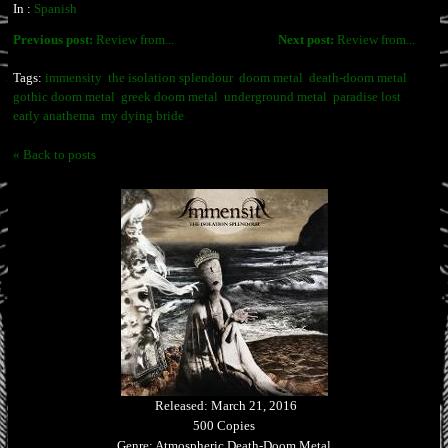
In :
Spanish
Previous post:
Review from...
Next post:
Review from...
Tags:
immensity
the isolation splendour
doom metal
death-doom metal
gothic doom metal
greek doom metal
underground metal
paradise lost
early anathema
my dying bride
« Back to posts
Released: March 21, 2016
500 Copies
Genre: Atmospheric Death-Doom Metal