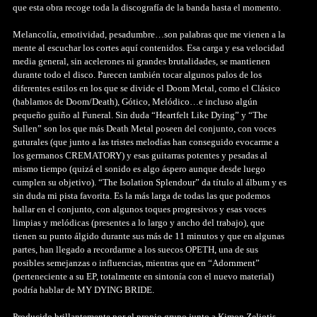
que esta obra recoge toda la discografía de la banda hasta el momento.
Melancolía, emotividad, pesadumbre…son palabras que me vienen a la
mente al escuchar los cortes aquí contenidos. Esa carga y esa velocidad
media general, sin acelerones ni grandes brutalidades, se mantienen
durante todo el disco. Parecen también tocar algunos palos de los
diferentes estilos en los que se divide el Doom Metal, como el Clásico
(hablamos de Doom/Death), Gótico, Melódico…e incluso algún
pequeño guiño al Funeral. Sin duda “Heartfelt Like Dying” y “The
Sullen” son los que más Death Metal poseen del conjunto, con voces
guturales (que junto a las tristes melodías han conseguido evocarme a
los germanos CREMATORY) y esas guitarras potentes y pesadas al
mismo tiempo (quizá el sonido es algo áspero aunque desde luego
cumplen su objetivo). “The Isolation Splendour” da título al álbum y es
sin duda mi pista favorita. Es la más larga de todas las que podemos
hallar en el conjunto, con algunos toques progresivos y esas voces
limpias y melódicas (presentes a lo largo y ancho del trabajo), que
tienen su punto álgido durante sus más de 11 minutos y que en algunas
partes, han llegado a recordarme a los suecos OPETH, una de sus
posibles semejanzas o influencias, mientras que en “Adornment”
(perteneciente a su EP, totalmente en sintonía con el nuevo material)
podría hablar de MY DYING BRIDE.
Producido brillantemente por el propio grupo junto a Kimon Zeliotis