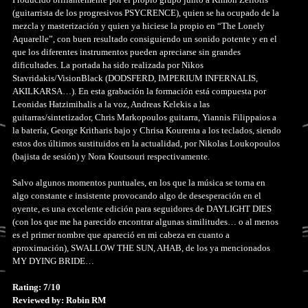
(guitarrista de los progresivos PSYCRENCE), quien se ha ocupado de la
mezcla y masterización y quien ya hiciese la propio en “The Lonely
Aquarelle”, con buen resultado consiguiendo un sonido potente y en el
que los diferentes instrumentos pueden apreciarse sin grandes
dificultades. La portada ha sido realizada por Nikos
Stavridakis/VisionBlack (DODSFERD, IMPERIUM INFERNALIS,
AKILKARSA…). En esta grabación la formación está compuesta por
Leonidas Hatzimihalis a la voz, Andreas Kelekis a las
guitarras/sintetizador, Chris Markopoulos guitarra, Yiannis Filippaios a
la batería, George Kritharis bajo y Chrisa Kourenta a los teclados, siendo
estos dos últimos sustituidos en la actualidad, por Nikolas Loukopoulos
(bajista de sesión) y Nora Koutsouri respectivamente.
Salvo algunos momentos puntuales, en los que la música se torna en
algo constante e insistente provocando algo de desesperación en el
oyente, es una excelente edición para seguidores de DAYLIGHT DIES
(con los que me ha parecido encontrar algunas similitudes… o al menos
es el primer nombre que apareció en mi cabeza en cuanto a
aproximación), SWALLOW THE SUN, AHAB, de los ya mencionados
MY DYING BRIDE…
Rating: 7/10
Reviewed by: Robin RM