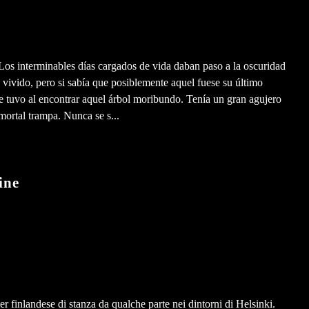
Los interminables días cargados de vida daban paso a la oscuridad
 vivido, pero si sabía que posiblemente aquel fuese su último
que tuvo al encontrar aquel árbol moribundo. Tenía un gran agujero
 mortal trampa. Nunca se s...
ine
r finlandese di stanza da qualche parte nei dintorni di Helsinki.