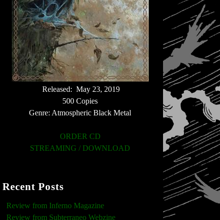
Released: May 23, 2019
500 Copies
Genre: Atmospheric Black Metal
ORDER CD
STREAMING / DOWNLOAD
Recent Posts
Review from Inferno Magazine
Review from Subterraneo Webzine