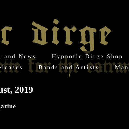
s and News
Hypnotic Dirge Shop
eleases
Bands and Artists
Man
st, 2019
azine