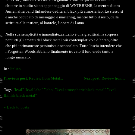
chitarre in studio siano appannaggio di WNTRBRNR, la mentre dietro
Auriel, altra band finlandese dedita al black più atmosferico. Lo stesso si
è anche occupato di missaggio e mastering, mentre tutto il resto, dalla
scrittura alle tastiere, al kantele, è opera di Lamo.
Nella sua semplicità e immediatezza Laho è una graditissima sorpresa
per tutti gli amanti del black metal più contemplativo e d’antan, oltre
che più intimamente pessimista e sconsolato. Tutto lascia intendere che
i Forgotten Woods abbiano finalmente trovato il loro erede tanto a
lungo mancato.
In :
Italian
Previous post:
Review from Metal...
Next post:
Review from...
Tags:
"kval" "kval laho" "laho" "kval atmospheric black metal" "kval
finnish black metal"
« Back to posts