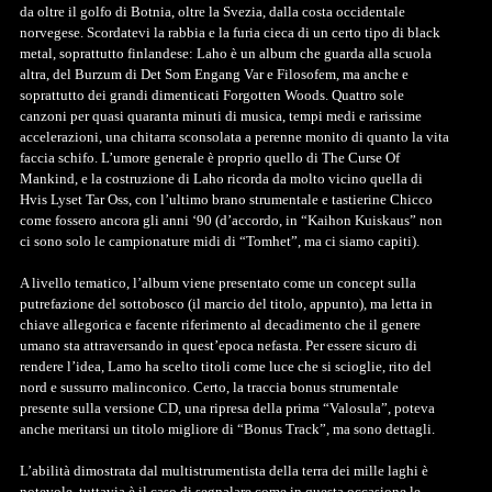
da oltre il golfo di Botnia, oltre la Svezia, dalla costa occidentale
norvegese. Scordatevi la rabbia e la furia cieca di un certo tipo di black
metal, soprattutto finlandese: Laho è un album che guarda alla scuola
altra, del Burzum di Det Som Engang Var e Filosofem, ma anche e
soprattutto dei grandi dimenticati Forgotten Woods. Quattro sole
canzoni per quasi quaranta minuti di musica, tempi medi e rarissime
accelerazioni, una chitarra sconsolata a perenne monito di quanto la vita
faccia schifo. L’umore generale è proprio quello di The Curse Of
Mankind, e la costruzione di Laho ricorda da molto vicino quella di
Hvis Lyset Tar Oss, con l’ultimo brano strumentale e tastierine Chicco
come fossero ancora gli anni ‘90 (d’accordo, in “Kaihon Kuiskaus” non
ci sono solo le campionature midi di “Tomhet”, ma ci siamo capiti).
A livello tematico, l’album viene presentato come un concept sulla
putrefazione del sottobosco (il marcio del titolo, appunto), ma letta in
chiave allegorica e facente riferimento al decadimento che il genere
umano sta attraversando in quest’epoca nefasta. Per essere sicuro di
rendere l’idea, Lamo ha scelto titoli come luce che si scioglie, rito del
nord e sussurro malinconico. Certo, la traccia bonus strumentale
presente sulla versione CD, una ripresa della prima “Valosula”, poteva
anche meritarsi un titolo migliore di “Bonus Track”, ma sono dettagli.
L’abilità dimostrata dal multistrumentista della terra dei mille laghi è
notevole, tuttavia è il caso di segnalare come in questa occasione le