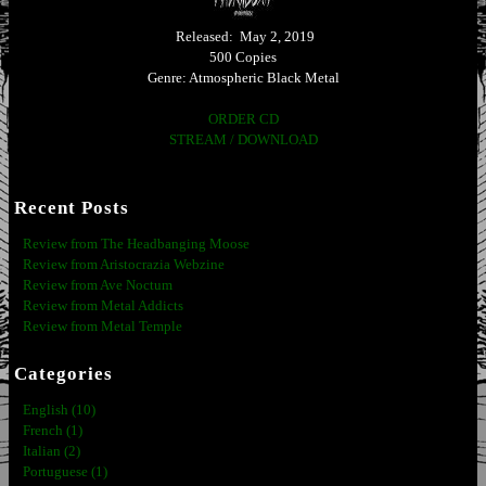
Released: May 2, 2019
500 Copies
Genre: Atmospheric Black Metal
ORDER CD
STREAM / DOWNLOAD
Recent Posts
Review from The Headbanging Moose
Review from Aristocrazia Webzine
Review from Ave Noctum
Review from Metal Addicts
Review from Metal Temple
Categories
English (10)
French (1)
Italian (2)
Portuguese (1)