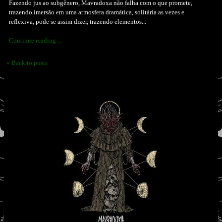
Fazendo jus ao subgênero, Mavradoxa não falha com o que promete,
trazendo imersão em uma atmosfera dramática, solitária as vezes e
reflexiva, pode se assim dizer, trazendo elementos...
Continue reading ...
« Back to posts