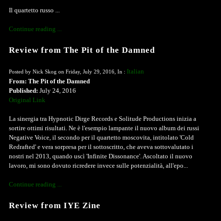
Il quartetto russo ...
Continue reading ...
Review from The Pit of the Damned
Italian
Posted by Nick Skog on Friday, July 29, 2016, In :
From: The Pit of the Damned
Published:
July 24, 2016
Original Link
La sinergia tra Hypnotic Dirge Records e Solitude Productions inizia a
sortire ottimi risultati. Ne è l'esempio lampante il nuovo album dei russi
Negative Voice, il secondo per il quartetto moscovita, intitolato 'Cold
Redrafted' e vera sorpresa per il sottoscritto, che aveva sottovalutato i
nostri nel 2013, quando uscì 'Infinite Dissonance'. Ascoltato il nuovo
lavoro, mi sono dovuto ricredere invece sulle potenzialità, all'epo...
Continue reading ...
Review from IYE Zine