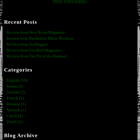
FREE STREAMING
Recent Posts
Review from New Noise Magazine
Review from Bucketlist Music Reviews
Review from SicMaggot
Review from Friedhof Magazine
Review from The Pit of the Damned
Categories
English (19)
Italian (3)
German (2)
French (2)
Russian (1)
Spanish (1)
Czech (1)
Dutch (1)
Blog Archive