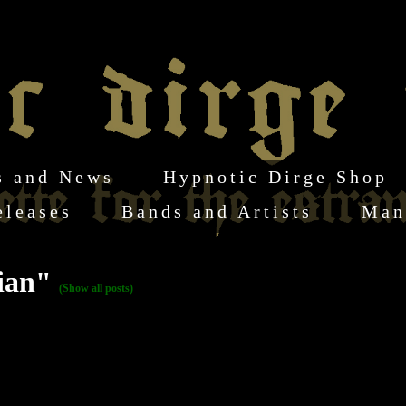
s and News
Hypnotic Dirge Shop
eleases
Bands and Artists
Man
lian"
(Show all posts)