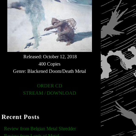
Released: October 12, 2018
400 Copies
Genre: Blackened Doom/Death Metal
ORDER CD
STREAM / DOWNLOAD
Recent Posts
Review from Belgian Metal Shredder
Review from Lords of Metal