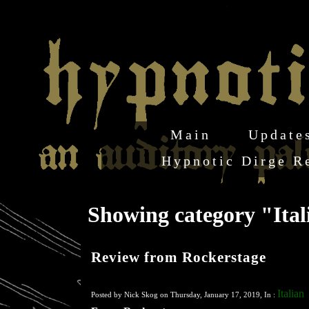
Main
Update
Hypnotic Dirge R
Showing category "Ita
Review from Rockerstage
Italian
Posted by Nick Skog on Thursday, January 17, 2019, In :