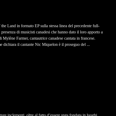
e Land in formato EP sulla stessa linea del precedente full-
presenza di musicisti canadesi che hanno dato il loro apporto a
 di Mylène Farmer, cantautrice canadese cantata in francese.
e dichiara il cantante Nic Miquelon è il proseguo del ...
ure inclementi, oltre al fatto d’essere stata fondata in luoghi