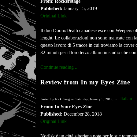
From: Rockerstage
Published:
January 15, 2019
Original Link
Il duo Doom/Death canadese esce con Weepers of th
lenght. Le collaborazioni non sono mancate con la 
questo lavoro di 5 tracce in cui troviamo la cover
32 minuti per il loro terzo album in studio che com
Continue reading ...
Review from In my Eyes Zine
Italian
Posted by Nick Skog on Saturday, January 5, 2019, In :
From: In Your Eyes Zine
Published:
December 28, 2018
Original Link
Norilsk è un città siberiana nota per le sue temperat