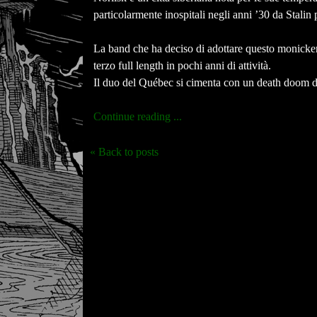
particolarmente inospitali negli anni ’30 da Stalin
La band che ha deciso di adottare questo monick
terzo full length in pochi anni di attività.
Il duo del Québec si cimenta con un death doom da
Continue reading ...
« Back to posts