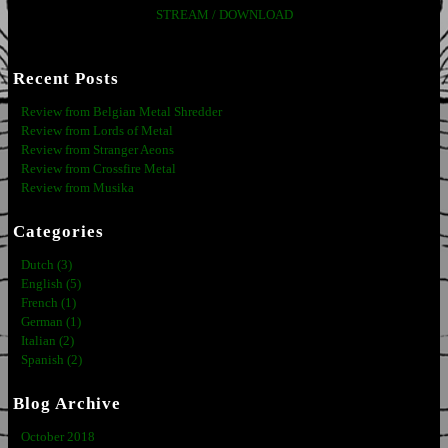
STREAM / DOWNLOAD
Recent Posts
Review from Belgian Metal Shredder
Review from Lords of Metal
Review from Stranger Aeons
Review from Crossfire Metal
Review from Musika
Categories
Dutch (3)
English (5)
French (1)
German (1)
Italian (2)
Spanish (2)
Blog Archive
October 2018