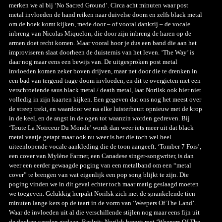
merken we al bij ‘No Sacred Ground’. Circa acht minuten waar post
metal invloeden de hand reiken naar duivelse doom en zelfs black metal
om de hoek komt kijken, mede door – of vooral dankzij – de vocale
inbreng van Nicolas Miquelon, die door zijn inbreng de haren op de
armen doet recht komen. Maar vooral hoor je dus een band die aan het
improviseren slaat doorheen de duisternis van het leven. ‘The Way’ is
daar nog maar eens een bewijs van. De uitgesproken post metal
invloeden komen zeker boven drijven, maar net door die te drenken in
een bad van tergend trage doom invloeden, en dit te overgieten met een
verschroeiende saus black metal / death metal, laat Norilsk ook hier niet
volledig in zijn kaarten kijken. Een gegeven dat ons nog het meest over
de streep trekt, en waardoor we na elke luisterbeurt opnieuw met de krop
in de keel, en de angst in de ogen tot waanzin worden gedreven. Bij
‘Toute La Noirceur Du Monde’ wordt dan weer iets meer uit dat black
metal vaatje getapt maar ook nu weer is het die toch wel heel
uiteenlopende vocale aankleding die de toon aangeeft. ‘Tomber 7 Fois’,
een cover van Mylène Farmer, een Canadese singer-songwriter, is dan
weer een eerder gewaagde poging van een metalband om een “metal
cover” te brengen van wat eigenlijk een pop song blijkt te zijn. Die
poging vinden we in dit geval echter toch maar matig geslaagd moeten
we toegeven. Gelukkig herpakt Norilsk zich met de sprankelende tien
minuten lange kers op de taart in de vorm van ‘Weepers Of The Land’.
Waar de invloeden uit al die verschillende stijlen nog maar eens fijn uit
de doeken worden gedaan. Besluit: Norilsk brengt met ‘Weepers Of The