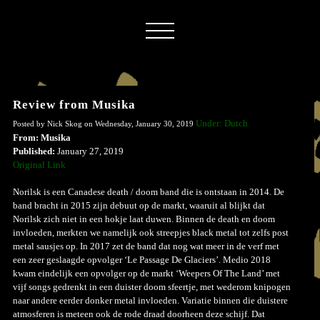
Review from Musika
Under: Dutch
Posted by Nick Skog on Wednesday, January 30, 2019
From: Musika
Published:
January 27, 2019
Original Link
Norilsk is een Canadese death / doom band die is ontstaan in 2014. De
band bracht in 2015 zijn debuut op de markt, waaruit al blijkt dat
Norilsk zich niet in een hokje laat duwen. Binnen de death en doom
invloeden, merkten we namelijk ook streepjes black metal tot zelfs post
metal sausjes op. In 2017 zet de band dat nog wat meer in de verf met
een zeer geslaagde opvolger ‘Le Passage De Glaciers’. Medio 2018
kwam eindelijk een opvolger op de markt ‘Weepers Of The Land’ met
vijf songs gedrenkt in een duister doom sfeertje, met wederom knipogen
naar andere eerder donker metal invloeden. Variatie binnen die duistere
atmosferen is meteen ook de rode draad doorheen deze schijf. Dat