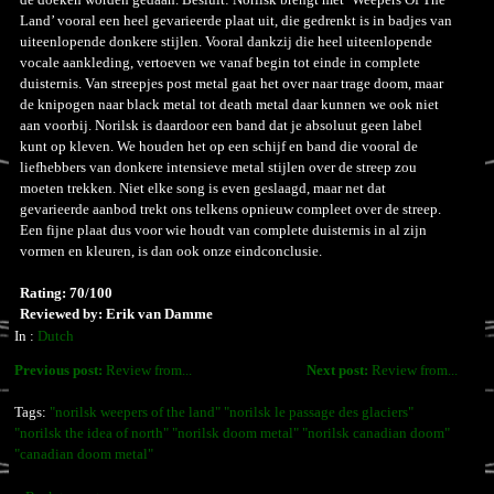
Land’ vooral een heel gevarieerde plaat uit, die gedrenkt is in badjes van
uiteenlopende donkere stijlen. Vooral dankzij die heel uiteenlopende
vocale aankleding, vertoeven we vanaf begin tot einde in complete
duisternis. Van streepjes post metal gaat het over naar trage doom, maar
de knipogen naar black metal tot death metal daar kunnen we ook niet
aan voorbij. Norilsk is daardoor een band dat je absoluut geen label
kunt op kleven. We houden het op een schijf en band die vooral de
liefhebbers van donkere intensieve metal stijlen over de streep zou
moeten trekken. Niet elke song is even geslaagd, maar net dat
gevarieerde aanbod trekt ons telkens opnieuw compleet over de streep.
Een fijne plaat dus voor wie houdt van complete duisternis in al zijn
vormen en kleuren, is dan ook onze eindconclusie.
Rating: 70/100
Reviewed by: Erik van Damme
In :
Dutch
Previous post:
Review from...
Next post:
Review from...
Tags:
"norilsk weepers of the land" "norilsk le passage des glaciers"
"norilsk the idea of north" "norilsk doom metal" "norilsk canadian doom"
"canadian doom metal"