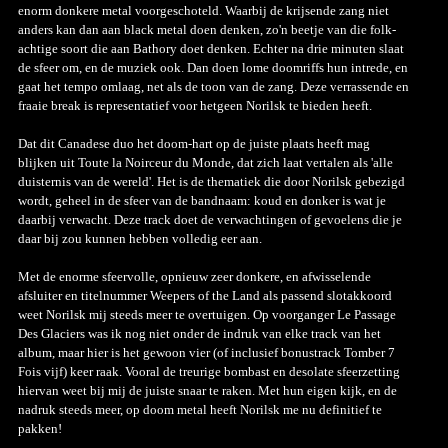
enorm donkere metal voorgeschoteld. Waarbij de krijsende zang niet
anders kan dan aan black metal doen denken, zo'n beetje van die folk-
achtige soort die aan Bathory doet denken. Echter na drie minuten slaat
de sfeer om, en de muziek ook. Dan doen lome doomriffs hun intrede, en
gaat het tempo omlaag, net als de toon van de zang. Deze verrassende en
fraaie break is representatief voor hetgeen Norilsk te bieden heeft.
Dat dit Canadese duo het doom-hart op de juiste plaats heeft mag
blijken uit Toute la Noirceur du Monde, dat zich laat vertalen als 'alle
duisternis van de wereld'. Het is de thematiek die door Norilsk gebezigd
wordt, geheel in de sfeer van de bandnaam: koud en donker is wat je
daarbij verwacht. Deze track doet de verwachtingen of gevoelens die je
daar bij zou kunnen hebben volledig eer aan.
Met de enorme sfeervolle, opnieuw zeer donkere, en afwisselende
afsluiter en titelnummer Weepers of the Land als passend slotakkoord
weet Norilsk mij steeds meer te overtuigen. Op voorganger Le Passage
Des Glaciers was ik nog niet onder de indruk van elke track van het
album, maar hier is het gewoon vier (of inclusief bonustrack Tomber 7
Fois vijf) keer raak. Vooral de treurige bombast en desolate sfeerzetting
hiervan weet bij mij de juiste snaar te raken. Met hun eigen kijk, en de
nadruk steeds meer, op doom metal heeft Norilsk me nu definitief te
pakken!