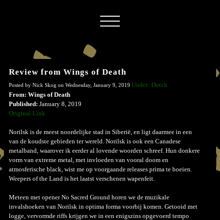
Review from Wings of Death
Under: Dutch
Posted by Nick Skog on Wednesday, January 9, 2019
From: Wings of Death
Published:
January 8, 2019
Original Link
Norilsk is de meest noordelijke stad in Siberië, en ligt daarmee in een
van de koudste gebieden ter wereld. Norilsk is ook een Canadese
metalband, waarover ik eerder al lovende woorden schreef. Hun donkere
vorm van extreme metal, met invloeden van vooral doom en
atmosferische black, wist me op voorgaande releases prima te boeien.
Weepers of the Land is het laatst verschenen wapenfeit.
Meteen met opener No Sacred Ground horen we de muzikale
invalshoeken van Norilsk in optima forma voorbij komen. Getooid met
logge, vervormde riffs krijgen we in een enigszins opgevoerd tempo