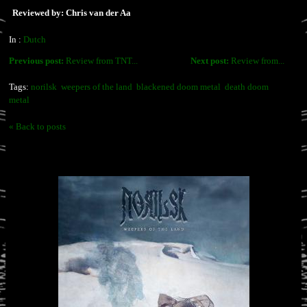
Reviewed by: Chris van der Aa
In :
Dutch
Previous post:
Review from TNT...
Next post:
Review from...
Tags:
norilsk
weepers of the land
blackened doom metal
death doom
metal
« Back to posts