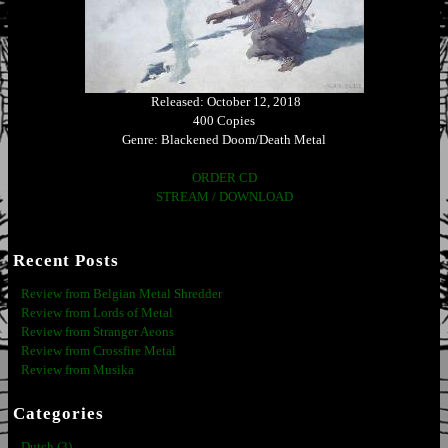
Released: October 12, 2018
400 Copies
Genre: Blackened Doom/Death Metal
ORDER CD
STREAM / DOWNLOAD
Recent Posts
Review from Belgian Metal Shredder
Review from Lords of Metal
Review from Stranger Aeons
Review from Crossfire Metal
Review from Musika
Categories
Dutch (3)