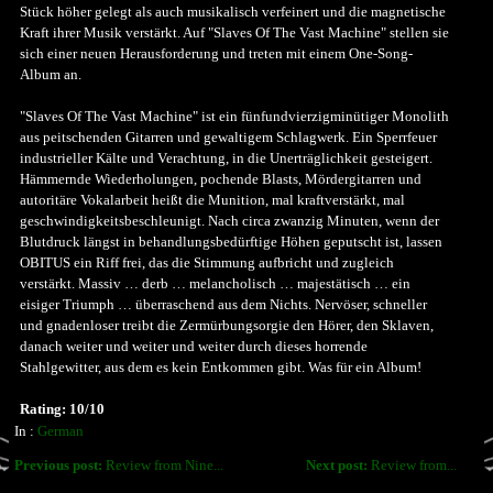
Stück höher gelegt als auch musikalisch verfeinert und die magnetische
Kraft ihrer Musik verstärkt. Auf "Slaves Of The Vast Machine" stellen sie
sich einer neuen Herausforderung und treten mit einem One-Song-
Album an.
"Slaves Of The Vast Machine" ist ein fünfundvierzigminütiger Monolith
aus peitschenden Gitarren und gewaltigem Schlagwerk. Ein Sperrfeuer
industrieller Kälte und Verachtung, in die Unerträglichkeit gesteigert.
Hämmernde Wiederholungen, pochende Blasts, Mördergitarren und
autoritäre Vokalarbeit heißt die Munition, mal kraftverstärkt, mal
geschwindigkeitsbeschleunigt. Nach circa zwanzig Minuten, wenn der
Blutdruck längst in behandlungsbedürftige Höhen geputscht ist, lassen
OBITUS ein Riff frei, das die Stimmung aufbricht und zugleich
verstärkt. Massiv … derb … melancholisch … majestätisch … ein
eisiger Triumph … überraschend aus dem Nichts. Nervöser, schneller
und gnadenloser treibt die Zermürbungsorgie den Hörer, den Sklaven,
danach weiter und weiter und weiter durch dieses horrende
Stahlgewitter, aus dem es kein Entkommen gibt. Was für ein Album!
Rating: 10/10
In :
German
Previous post:
Review from Nine...
Next post:
Review from...