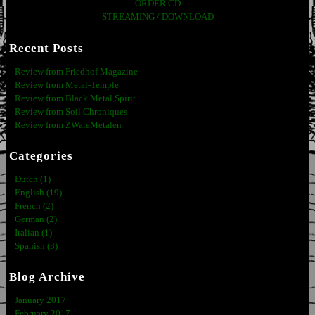
ORDER CD
STREAMING / DOWNLOAD
Recent Posts
Review from Friedhof Magazine
Review from Metal-Temple
Review from Black Metal Spirit
Review from Soil Chroniques
Review from ZWareMetalen
Categories
Dutch (1)
English (19)
French (2)
German (2)
Italian (1)
Spanish (3)
Blog Archive
January 2017
February 2017