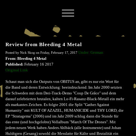
Review from Bleeding 4 Metal
Under: German
Posted by Nick Skog on Friday, February 17, 2017
From: Bleeding 4 Metal
Published:
February 16 2017
Original Link
Schaut man sich die Outputs von OBITUS an, gibt es nur ein Wort für
die Band und deren Entwicklung: beeindruckend. Im Jahr 2000 setzten
die Schweden mit dem Drei-Track-Demo "Coup De Grâce" und dem
darauf zelebrierten brutalen, kalten Lo-Fi-Rasanz-Black-Metall ein mehr
als markantes Zeichen. Es folgte 2001 die Split "Gather Against
Humanity" mit KULT OF AZAZEL, HUMANICIDE und THY LORD, die
EP "Stratagema" (2006) und im Jahr 2009 schlug dann die Stunde für
das erste (und hochgelobte) Vollalbum "March Of The Drones". Mit
jedem neuen Werk haben Anders Ahlbäck (alle Instrumente) und Johan
Huldtgren (Gesang) sowohl die Messlatte für Kälte und Brutalität ein