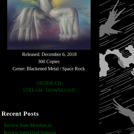
Released: December 6, 2018
300 Copies
Genre: Blackened Metal / Space Rock
ORDER CD
STREAM / DOWNLOAD
Recent Posts
Review from Metalfan.nl
Review from Deaf Sparrow