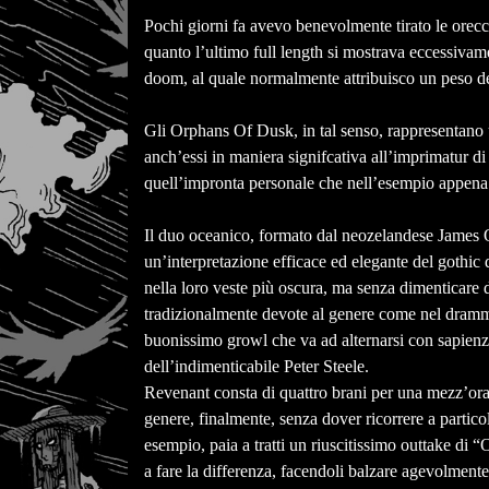
Pochi giorni fa avevo benevolmente tirato le orecc
quanto l’ultimo full length si mostrava eccessivam
doom, al quale normalmente attribuisco un peso del
Gli Orphans Of Dusk, in tal senso, rappresentano 
anch’essi in maniera signifcativa all’imprimatur di
quell’impronta personale che nell’esempio appena ci
Il duo oceanico, formato dal neozelandese James Qu
un’interpretazione efficace ed elegante del goth
nella loro veste più oscura, ma senza dimenticare d
tradizionalmente devote al genere come nel dramma
buonissimo growl che va ad alternarsi con sapien
dell’indimenticabile Peter Steele.
Revenant consta di quattro brani per una mezz’ora s
genere, finalmente, senza dover ricorrere a partico
esempio, paia a tratti un riuscitissimo outtake d
a fare la differenza, facendoli balzare agevolmente