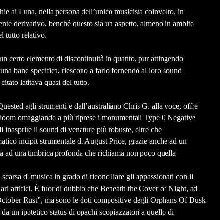
hie ai Luna, nella persona dell’unico musicista coinvolto, in
ente derivativo, benché questo sia un aspetto, almeno in ambito
 tutto relativo.
un certo elemento di discontinuità in quanto, pur attingendo
 una band specifica, riescono a farlo fornendo al loro sound
tato latitava quasi del tutto.
ested agli strumenti e dall’australiano Chris G. alla voce, offre
ic doom omaggiando a più riprese i monumentali Type 0 Negative
i inasprire il sound di venature più robuste, oltre che
tico incipit strumentale di August Price, grazie anche ad un
za ad una timbrica profonda che richiama non poco quella
carsa di musica in grado di riconciliare gli appassionati con il
lari artifici. È fuor di dubbio che Beneath the Cover of Night, ad
i “October Rust”, ma sono le doti compositive degli Orphans Of Dusk
 da un ipotetico status di opachi scopiazzatori a quello di