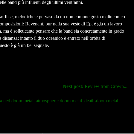
elle band più influenti degli ultimi vent’anni.
ere soffuse, melodiche e pervase da un non comune gusto malinconico
omposizioni: Revenant, pur nella sua veste di Ep, è già un lavoro
ia, ma è solleticante pensare che la band sia concretamente in grado
a distanza; intanto il duo oceanico è entrato nell’orbita di
uesto è già un bel segnale.
Next post:
Review from Crown...
kened doom metal
atmospheric doom metal
death-doom metal