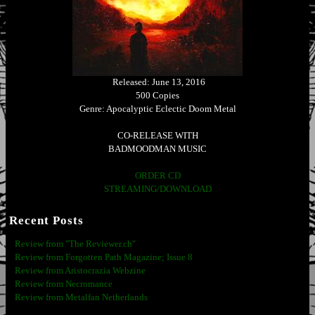
Released: June 13, 2016
500 Copies
Genre: Apocalyptic Eclectic Doom Metal
CO-RELEASE WITH
BADMOODMAN MUSIC
ORDER CD
STREAMING/DOWNLOAD
Recent Posts
Review from "The Reviewer.ch"
Review from Forgotten Path Magazine; Issue 8
Review from Aristocrazia Webzine
Review from Necromance
Review from Metalfan Netherlands