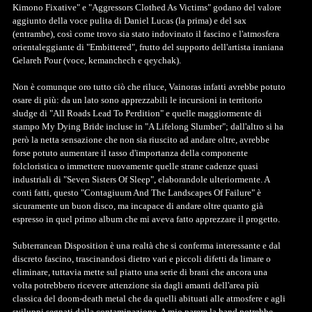
Kimono Fixative" e "Aggressors Clothed As Victims" godano del valore
aggiunto della voce pulita di Daniel Lucas (la prima) e del sax
(entrambe), così come trovo sia stato indovinato il fascino e l'atmosfera
orientaleggiante di "Embittered", frutto del supporto dell'artista iraniana
Gelareh Pour (voce, kemanchech e qeychak).
Non è comunque oro tutto ciò che riluce, Vainoras infatti avrebbe potuto
osare di più: da un lato sono apprezzabili le incursioni in territorio
sludge di "All Roads Lead To Perdition" e quelle maggiormente di
stampo My Dying Bride incluse in "A Lifelong Slumber"; dall'altro si ha
però la netta sensazione che non sia riuscito ad andare oltre, avrebbe
forse potuto aumentare il tasso d'importanza della componente
folcloristica o immettere nuovamente quelle strane cadenze quasi
industriali di "Seven Sisters Of Sleep", elaborandole ulteriormente. A
conti fatti, questo "Contagiuum And The Landscapes Of Failure" è
sicuramente un buon disco, ma incapace di andare oltre quanto già
espresso in quel primo album che mi aveva fatto apprezzare il progetto.
Subterranean Disposition è una realtà che si conferma interessante e dal
discreto fascino, trascinandosi dietro vari e piccoli difetti da limare o
eliminare, tuttavia mette sul piatto una serie di brani che ancora una
volta potrebbero ricevere attenzione sia dagli amanti dell'area più
classica del doom-death metal che da quelli abituati alle atmosfere e agli
sviluppi segnati dalla contaminazione. A mio parere la band potrebbe