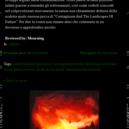
infatti piacere a entrambi gli schieramenti, così come vederli concordi
nel colpevolizzare nuovamente la natura non chiaramente definita della
scaletta quale onerosa pecca di "Contagiuum And The Landscapes Of
Failure". Per dire la vostra non rimane altro che cimentarsi in un
doveroso e approfondito ascolto.
Reviewed by: Mourning
In :
Italian
Previous post:
Review from...
Next post:
Review from...
Tags:
subterranean disposition
contagiuum and the landscapes of failure
doom metal reviews
death doom metal
australian doom metal
« Back to posts