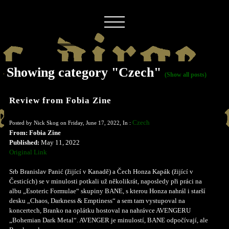
Showing category "Czech"
(Show all posts)
Review from Fobia Zine
Czech
Posted by Nick Skog on Friday, June 17, 2022, In :
From: Fobia Zine
Published:
May 11, 2022
Original Link
Srb Branislav Panić (žijící v Kanadě) a Čech Honza Kapák (žijící v
Česticích) se v minulosti potkali už několikrát, naposledy při práci na
albu „Esoteric Formulae“ skupiny BANE, s kterou Honza nahrál i starší
desku „Chaos, Darkness & Emptiness“ a sem tam vystupoval na
koncertech, Branko na oplátku hostoval na nahrávce AVENGERU
„Bohemian Dark Metal“. AVENGER je minulostí, BANE odpočívají, ale