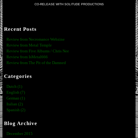
CO-RELEASE WITH SOLITUDE PRODUCTIONS
Recent Posts
Review from Necromance Webzine
Review from Metal Temple
Review from Five Albums / Chris Nee
Review from IsMetal666
Review from The Pit of the Damned
Categories
Dutch (1)
English (7)
German (1)
Italian (2)
Spanish (2)
Blog Archive
December 2015