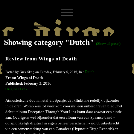
Showing category "Dutch"
(Show all posts)
Review from Wings of Death
Dutch
Posted by Nick Skog on Tuesday, February 9, 2016, In :
From: Wings of Death
Published:
February 3, 2016
Original Link
Atmosferische doom metal uit Spanje, dat klinkt me redelijk bijzonder
in de oren. Womb was tot voor kort voor mij een onbeschreven blad, met
debuutalbum Deception Through Your Lies komt daar zowaar een einde
aan. Overigens wel bijzonder dat een album van een Spaanse band -
oorspronkelijk digitaal in eigen beheer verschenen - wordt uitgebracht
via een samenwerking van een Canadees (Hypnotic Dirge Records) en